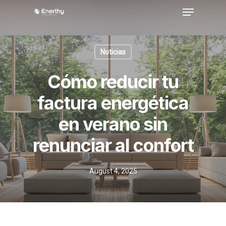
Skip
Menu
to
main
Close
content
Menu
Noticias
Cómo reducir tu
factura energética
en verano sin
renunciar al confort
August 4, 2025