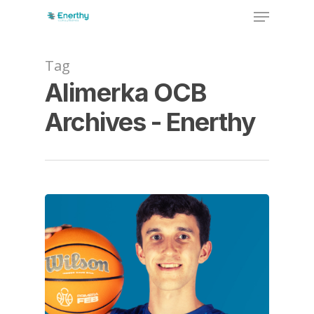
Skip
Menu
to
main
Close
content
Menu
Tag
Alimerka OCB
Archives - Enerthy