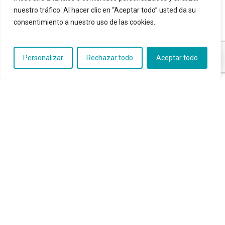
nuestro tráfico. Al hacer clic en “Aceptar todo” usted da su
RandomNameSwild
on
Cómo afrontar el
consentimiento a nuestro uso de las cookies.
incremento en la factura de la luz
Bailey Guzowski
on
Cómo afrontar el
incremento en la factura de la luz
Personalizar
Rechazar todo
Aceptar todo
Ethelyn Camaj
on
Cómo afrontar el
incremento en la factura de la luz