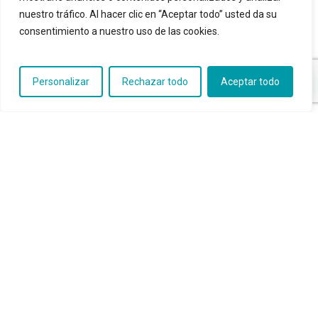
nuestro tráfico. Al hacer clic en “Aceptar todo” usted da su
RandomNameSwild
on
Cómo afrontar el
consentimiento a nuestro uso de las cookies.
incremento en la factura de la luz
Bailey Guzowski
on
Cómo afrontar el
incremento en la factura de la luz
Personalizar
Rechazar todo
Aceptar todo
Ethelyn Camaj
on
Cómo afrontar el
incremento en la factura de la luz