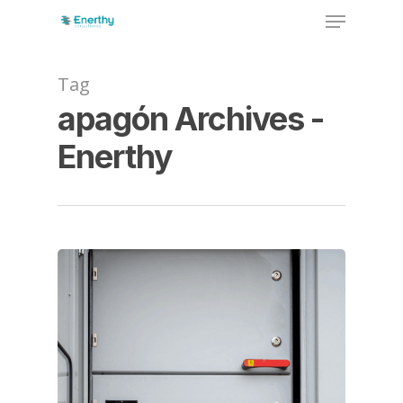
Skip
Menu
to
main
Close
content
Menu
Tag
apagón Archives -
Enerthy